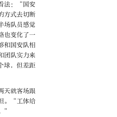
看法：“国安
的方式去切断
半场队员感觉
略也变化了一
够和国安队相
和团队实力来
个球，但差距
两天就客场跟
担。“工体给
。”