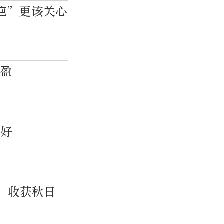
疤”更该关心
丰盈
收好
，收获秋日