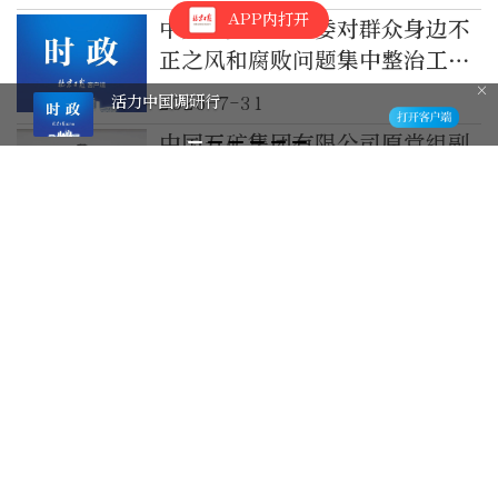
APP内打开
中央纪委国家监委对群众身边不
正之风和腐败问题集中整治工作
再调度
活力中国调研行
2026-7-31
中国五矿集团有限公司原党组副
书记、总经理国文清接受中央纪
委国家监委审查调查
2026-7-31
中央纪委国家监委通报2026年
上半年全国纪检监察机关监督检
查审查调查情况
2026-7-27
中央纪委国家监委：肖杰、顾军
被开除党籍，韩嵩被“双开”
2026-7-25
中央纪委国家监委通报上半年全