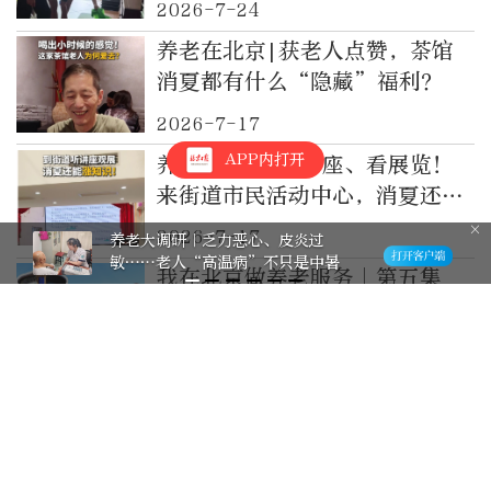
2026-7-24
养老在北京|获老人点赞，茶馆
消夏都有什么“隐藏”福利？
2026-7-17
APP内打开
养老在北京|听讲座、看展览！
来街道市民活动中心，消夏还能
涨知识！
2026-7-17
养老大调研｜乏力恶心、皮炎过
敏……老人“高温病”不只是中暑
我在北京做养老服务｜第五集
——养老院的“开学季”
2026-7-17
防汛第一线丨在安置点当了半天
志愿者，她扭头自费买来千元
“贴身”温暖
2026-7-16