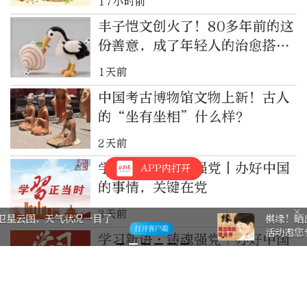
17小时前
丰子恺文创火了！80多年前的这
份善意，成了年轻人的治愈搭子
（留言有惊喜）
1天前
中国考古博物馆文物上新！古人
的“坐有坐相”什么样？
2天前
学习新语·铸魂强党丨办好中国
APP内打开
的事情，关键在党
3天前
棋缘！晒出我的“晚报杯” 有奖征集
活动邀您参与
学习新语·铸魂强党｜办好中国
的事情，关键在党
3天前