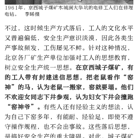
1961年，京西城子煤矿木城涧大华坑的电修工人们在修理
电钻。 李晞摄
不过，这时候生产方式落后，工人的文化水平
又普遍偏低，安全生产意识淡漠，因此各类生
产事故频发，工伤屡见不鲜。针对这种情况，
北京各厂矿生产单位加强对工人的思想教育，
树立安全生产统一思想。
在京西城子煤矿，有
的工人带有封建迷信思想，把老鼠看作“窑
神”的马，认为老鼠一搬家，窑就要塌。他们
不欢迎女同志下井参观，认为妇女下井会撞跑
“窑神爷”。
有些人还有经验主义的想法，认
为自己下窑多年，有能耐、经验足，即使不遵
守操作规程，也不会出事故。这些落后思想，
是搞好安全生产的重大障碍。对此，城子煤矿