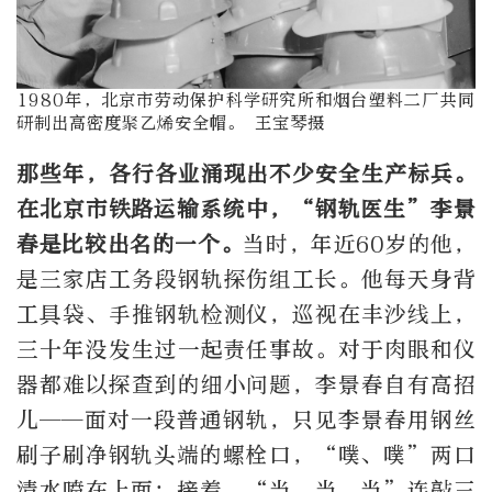
1980年，北京市劳动保护科学研究所和烟台塑料二厂共同
研制出高密度聚乙烯安全帽。 王宝琴摄
那些年，各行各业涌现出不少安全生产标兵。
在北京市铁路运输系统中，“钢轨医生”李景
春是比较出名的一个。
当时，年近60岁的他，
是三家店工务段钢轨探伤组工长。他每天身背
工具袋、手推钢轨检测仪，巡视在丰沙线上，
三十年没发生过一起责任事故。对于肉眼和仪
器都难以探查到的细小问题，李景春自有高招
儿——面对一段普通钢轨，只见李景春用钢丝
刷子刷净钢轨头端的螺栓口，“噗、噗”两口
清水喷在上面；接着，“当、当、当”连敲三