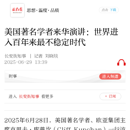
美国著名学者来华演讲：世界进
入百年来最不稳定时代
长安街知事
| 记者 刘晓琰
2025-06-29 13:39
时事
进入频道
进入
长安街知事
看更多
+ 订阅
2025
年
6
月
28
日，美国著名学者、欧亚集团主
席克里夫
·
库普坎（
Cliff Kupchan
）一行访