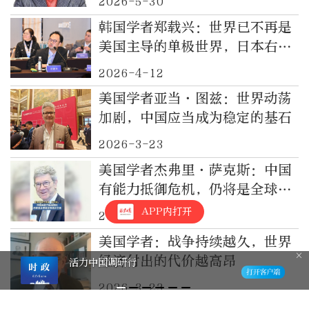
2026-5-30
韩国学者郑载兴：世界已不再是
美国主导的单极世界，日本右翼
势力不愿看到中国崛起和国际秩
2026-4-12
序的大转变
美国学者亚当·图兹：世界动荡
加剧，中国应当成为稳定的基石
2026-3-23
美国学者杰弗里·萨克斯：中国
有能力抵御危机，仍将是全球稳
定与进步之源
APP内打开
2026-3-23
美国学者：战争持续越久，世界
经济付出的代价越高昂
活力中国调研行
2026-3-23