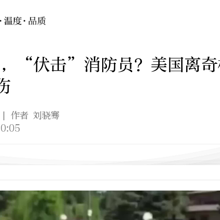
火，“伏击”消防员？美国离奇
伤
| 作者 刘骁骞
0:05