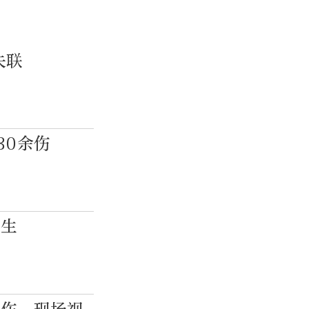
失联
30余伤
中生