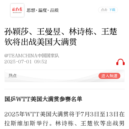
孙颖莎、王曼昱、林诗栋、王楚
钦将出战美国大满贯
@TEAMCHINA中国国家队
2025-07-01 09:52
热点
进入频道
国乒WTT美国大满贯参赛名单
2025年WTT美国大满贯将于7月3日至13日在
拉斯维加斯举行。林诗栋、王楚钦等出战男