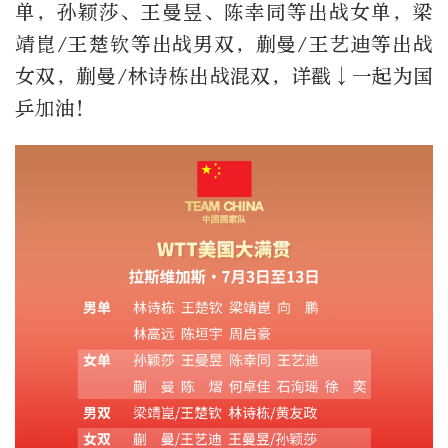
单，孙颖莎、王曼昱、陈幸同等出战女单，梁
靖崑/王楚钦等出战男双，蒯曼/王艺迪等出战
女双，蒯曼/林诗栋出战混双，详戳↓一起为国
乒加油！