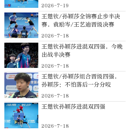
2026-7-19
王楚钦/孙颖莎全锦赛止步半决
赛，袁励岑/王艺迪晋级决赛
2026-7-18
王楚钦孙颖莎进混双四强，今晚
出战半决赛
2026-7-18
王楚钦/孙颖莎组合晋级四强，
孙颖莎：不怕落后一分分咬
2026-7-18
王楚钦孙颖莎进混双四强
2026-7-18