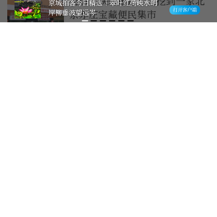
街坊们快来逛逛！又挖到一家北
京城拍客今日精选｜翠叶红荷映水明
岸柳垂波望远岑
京亦庄宝藏便民集市
39分钟前
司机扔烟头引燃自家车厢货物，
消防2分钟扑灭明火
41分钟前
最新评论
0
XEcZJFRZ
可别碰上有脚味的！
2025-7-3
回复>