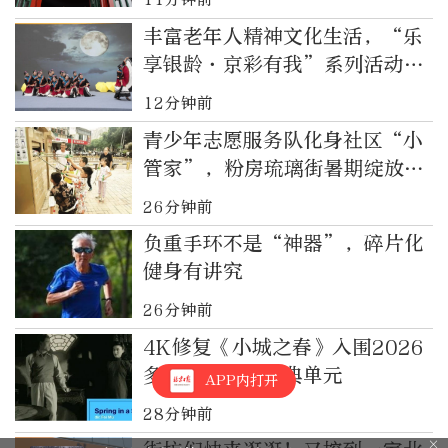
丰富老年人精神文化生活，“乐
享银龄·京彩有我”系列活动启
动
12分钟前
青少年志愿服务队化身社区“小
管家”，粉房琉璃街暑期绽放
“七色光”
26分钟前
负重手环不是“神器”，碎片化
健身有讲究
26分钟前
4K修复《小城之春》入围2026
多伦多电影节经典单元
APP内打开
28分钟前