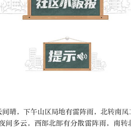
云间晴，下午山区局地有雷阵雨，北转南风
；夜间多云，西部北部有分散雷阵雨，南转