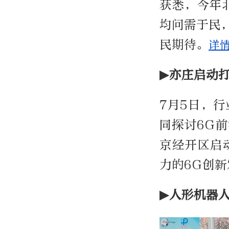
获悉，今年
均问需于民
民期待。
详情
▶亦庄启动
7月5日，
同探讨6G
京经开区启动
力的6G创
▶人形机器