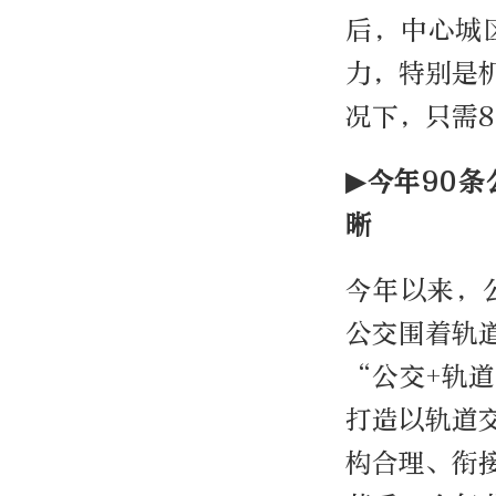
后，中心城
力，特别是
况下，只需
▶今年90
晰
今年以来，
公交围着轨
“公交+轨
打造以轨道
构合理、衔