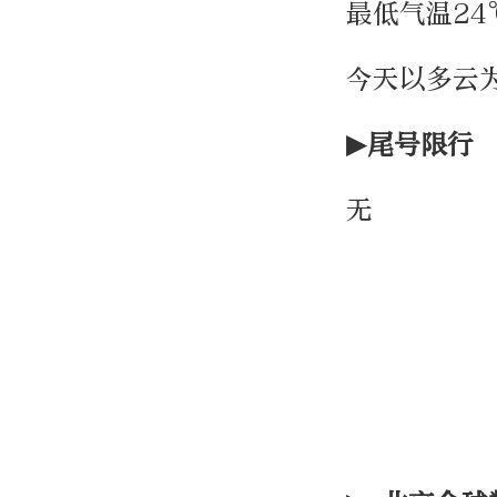
最低气温24
今天以多云
▶尾号限行
无