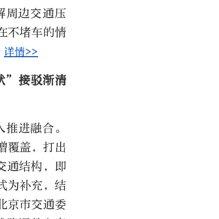
解周边交通压
在不堵车的情
。
详情>>
状”接驳渐清
入推进融合。
增覆盖，打出
交通结构，即
式为补充，结
北京市交通委