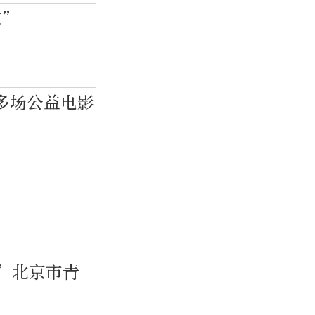
家”
多场公益电影
”北京市青