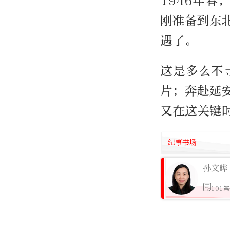
1946年
刚准备到东
遇了。
这是多么不
片；奔赴延
又在这关键
纪事书场
孙文晔
101