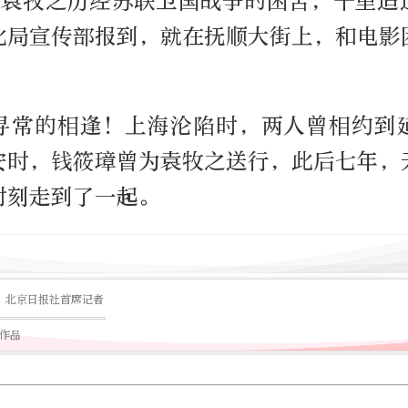
春，袁牧之历经苏联卫国战争的困苦，千里迢
北局宣传部报到，就在抚顺大街上，和电影
寻常的相逢！上海沦陷时，两人曾相约到
安时，钱筱璋曾为袁牧之送行，此后七年，
时刻走到了一起。
北京日报社首席记者
篇作品