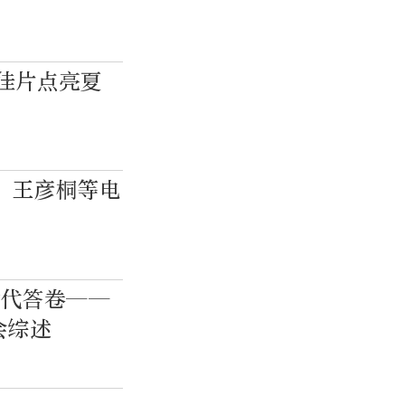
外佳片点亮夏
、王彦桐等电
时代答卷——
会综述