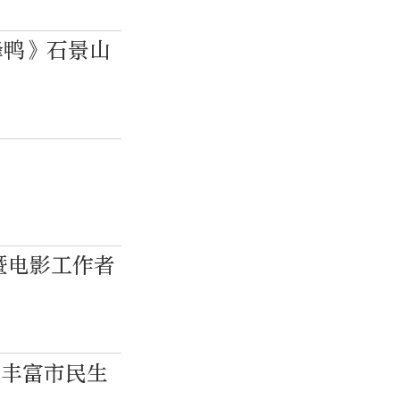
锋鸭》石景山
待
暨电影工作者
影丰富市民生