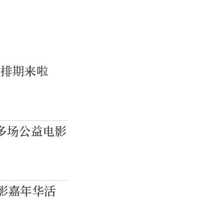
映排期来啦
多场公益电影
电影嘉年华活