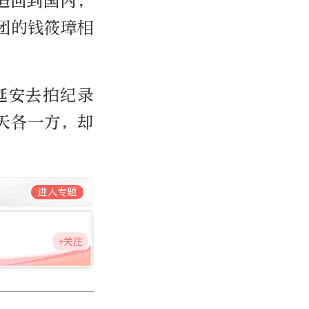
迢回到国内，
团的钱筱璋相
延安去拍纪录
天各一方，却
进入专题
+关注