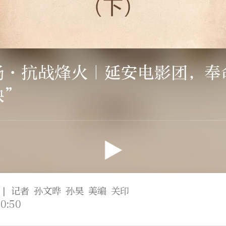
场·抗战烽火｜延安电影团，奉
映”
| 记者 孙文晔 孙昊 美编 关印
0:50