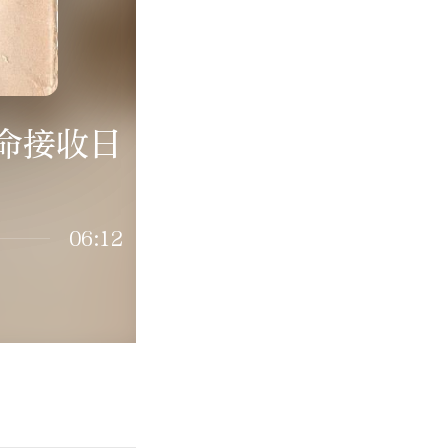
命接收日
06:12