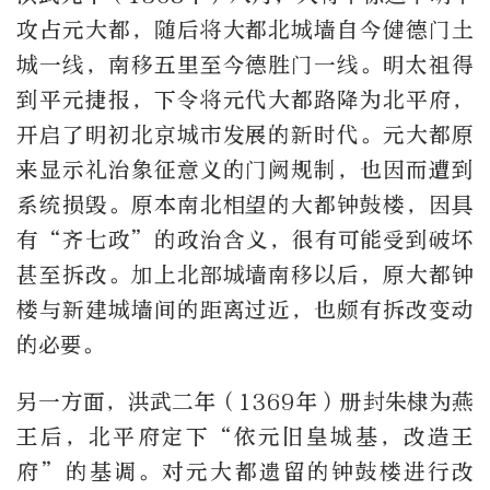
攻占元大都，随后将大都北城墙自今健德门土
城一线，南移五里至今德胜门一线。明太祖得
到平元捷报，下令将元代大都路降为北平府，
开启了明初北京城市发展的新时代。元大都原
来显示礼治象征意义的门阙规制，也因而遭到
系统损毁。原本南北相望的大都钟鼓楼，因具
有“齐七政”的政治含义，很有可能受到破坏
甚至拆改。加上北部城墙南移以后，原大都钟
楼与新建城墙间的距离过近，也颇有拆改变动
的必要。
另一方面，洪武二年（1369年）册封朱棣为燕
王后，北平府定下“依元旧皇城基，改造王
府”的基调。对元大都遗留的钟鼓楼进行改