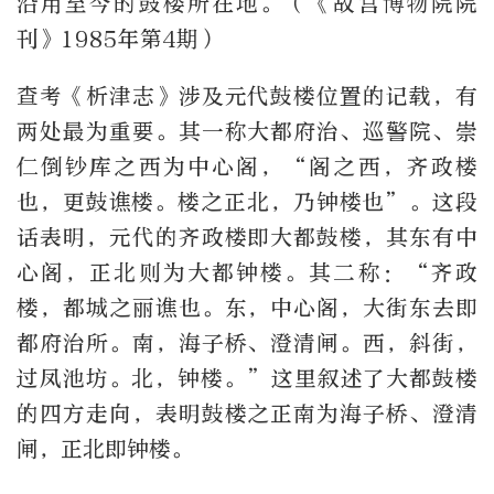
沿用至今的鼓楼所在地。（《故宫博物院院
刊》1985年第4期）
查考《析津志》涉及元代鼓楼位置的记载，有
两处最为重要。其一称大都府治、巡警院、崇
仁倒钞库之西为中心阁，“阁之西，齐政楼
也，更鼓谯楼。楼之正北，乃钟楼也”。这段
话表明，元代的齐政楼即大都鼓楼，其东有中
心阁，正北则为大都钟楼。其二称：“齐政
楼，都城之丽谯也。东，中心阁，大街东去即
都府治所。南，海子桥、澄清闸。西，斜街，
过凤池坊。北，钟楼。”这里叙述了大都鼓楼
的四方走向，表明鼓楼之正南为海子桥、澄清
闸，正北即钟楼。