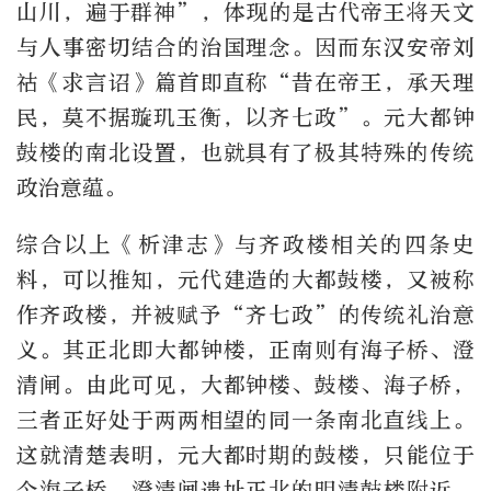
山川，遍于群神”，体现的是古代帝王将天文
与人事密切结合的治国理念。因而东汉安帝刘
祜《求言诏》篇首即直称“昔在帝王，承天理
民，莫不据璇玑玉衡，以齐七政”。元大都钟
鼓楼的南北设置，也就具有了极其特殊的传统
政治意蕴。
综合以上《析津志》与齐政楼相关的四条史
料，可以推知，元代建造的大都鼓楼，又被称
作齐政楼，并被赋予“齐七政”的传统礼治意
义。其正北即大都钟楼，正南则有海子桥、澄
清闸。由此可见，大都钟楼、鼓楼、海子桥，
三者正好处于两两相望的同一条南北直线上。
这就清楚表明，元大都时期的鼓楼，只能位于
今海子桥、澄清闸遗址正北的明清鼓楼附近，