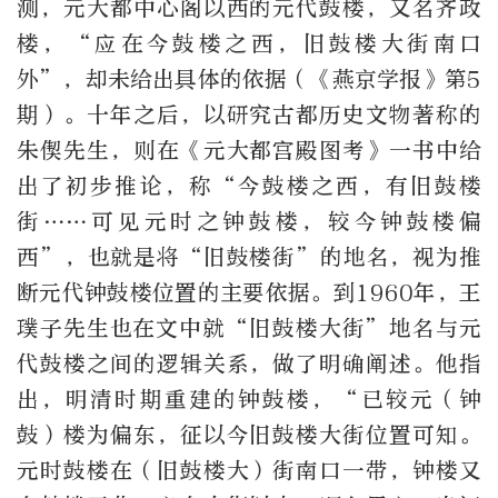
测，元大都中心阁以西的元代鼓楼，又名齐政
楼，“应在今鼓楼之西，旧鼓楼大街南口
外”，却未给出具体的依据（《燕京学报》第5
期）。十年之后，以研究古都历史文物著称的
朱偰先生，则在《元大都宫殿图考》一书中给
出了初步推论，称“今鼓楼之西，有旧鼓楼
街……可见元时之钟鼓楼，较今钟鼓楼偏
西”，也就是将“旧鼓楼街”的地名，视为推
断元代钟鼓楼位置的主要依据。到1960年，王
璞子先生也在文中就“旧鼓楼大街”地名与元
代鼓楼之间的逻辑关系，做了明确阐述。他指
出，明清时期重建的钟鼓楼，“已较元（钟
鼓）楼为偏东，征以今旧鼓楼大街位置可知。
元时鼓楼在（旧鼓楼大）街南口一带，钟楼又