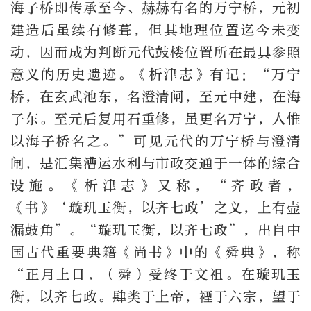
海子桥即传承至今、赫赫有名的万宁桥，元初
建造后虽续有修葺，但其地理位置迄今未变
动，因而成为判断元代鼓楼位置所在最具参照
意义的历史遗迹。《析津志》有记：“万宁
桥，在玄武池东，名澄清闸，至元中建，在海
子东。至元后复用石重修，虽更名万宁，人惟
以海子桥名之。”可见元代的万宁桥与澄清
闸，是汇集漕运水利与市政交通于一体的综合
设施。《析津志》又称，“齐政者，
《书》‘璇玑玉衡，以齐七政’之义，上有壶
漏鼓角”。“璇玑玉衡，以齐七政”，出自中
国古代重要典籍《尚书》中的《舜典》，称
“正月上日，（舜）受终于文祖。在璇玑玉
衡，以齐七政。肆类于上帝，禋于六宗，望于