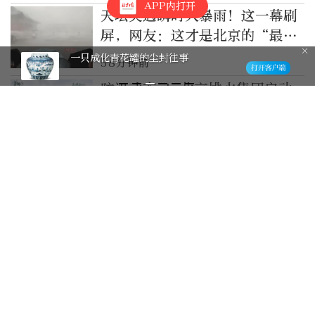
APP内打开
天坛突遇瞬时大暴雨！这一幕刷
屏，网友：这才是北京的“最美
风景”
一只成化青花罐的尘封往事
58分钟前
防汛动态 | 北京排水集团启动
三级响应坚守防汛一线
1小时前
2026年8月8日北京晚报版面速
览
1小时前
台风“白海豚”登陆后存在两种
路径，都将给北京带来强降雨
1小时前
超精彩！北京暑期观剧指南来了