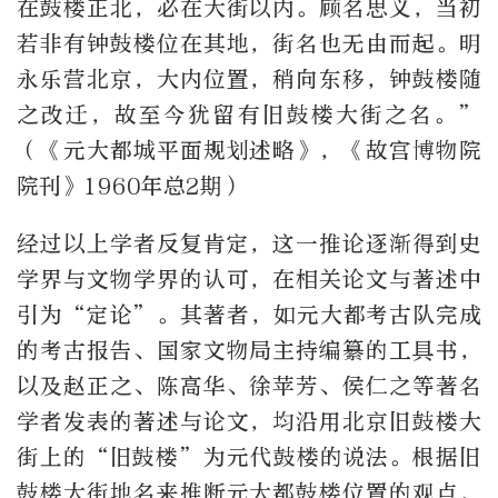
在鼓楼正北，必在大街以内。顾名思义，当初
若非有钟鼓楼位在其地，街名也无由而起。明
永乐营北京，大内位置，稍向东移，钟鼓楼随
之改迁，故至今犹留有旧鼓楼大街之名。”
（《元大都城平面规划述略》，《故宫博物院
院刊》1960年总2期）
经过以上学者反复肯定，这一推论逐渐得到史
学界与文物学界的认可，在相关论文与著述中
引为“定论”。其著者，如元大都考古队完成
的考古报告、国家文物局主持编纂的工具书，
以及赵正之、陈高华、徐苹芳、侯仁之等著名
学者发表的著述与论文，均沿用北京旧鼓楼大
街上的“旧鼓楼”为元代鼓楼的说法。根据旧
鼓楼大街地名来推断元大都鼓楼位置的观点，