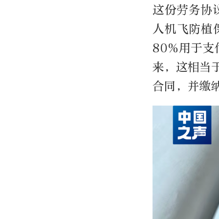
这份劳务协
人机飞防植
80%用于
来，这相当
合同，并缴