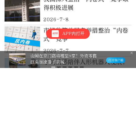
得积极进展
2026-7-8
市场监管总局多举措整治“内卷
APP内打开
式”竞争
2026-7-7
山姆在京门店将增至9家！外资零售
事关情感陪伴人形机器人发展，
巨头加速落子京城
两协会联合倡议
2026-7-4
规范引导情感陪伴人形机器人健
康发展，两协会联合倡议→
2026-7-4
三方面重点任务 支持企业走出
“内卷式”竞争