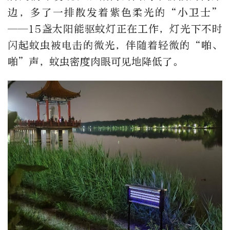
边，多了一排散发着紫色柔光的“小卫士”
——15盏太阳能驱蚊灯正在工作，灯光下不时
闪起蚊虫被电击的微光，伴随着轻微的“啪、
啪”声，蚊虫密度肉眼可见地降低了。