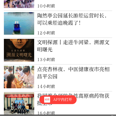
10小时前
陶然亭公园延长游船运营时长，
可以乘船追晚霞了！
12小时前
文明探源丨走进牛河梁，溯源文
明曙光
13小时前
点亮杏林夜，中医健康夜市亮相
昌平公园
14小时前
我国首个预防急性高原病药物获
APP内打开
批上市
16小时前