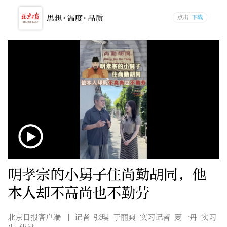
明孝宗的小舅子住尚勤胡同，他
本人却不高尚也不勤劳
北京日报客户端
| 记者 张琪 于丽爽 实习记者 夏一丹 实习