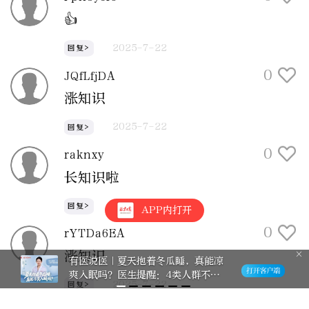
👍
2025-7-22
回复>
0
JQfLfjDA
涨知识
2025-7-22
回复>
0
raknxy
长知识啦
2025-7-22
回复>
APP内打开
0
rYTDa6EA
涨知识
有医说医｜夏天抱着冬瓜睡，真能凉
爽入眠吗？医生提醒：4类人群不建
2025-7-22
回复>
议尝试