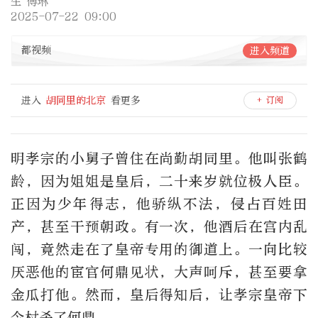
生 傅琳
2025-07-22 09:00
都视频
进入频道
进入
胡同里的北京
看更多
+ 订阅
明孝宗的小舅子曾住在尚勤胡同里。他叫张鹤
龄，因为姐姐是皇后，二十来岁就位极人臣。
正因为少年得志，他骄纵不法，侵占百姓田
产，甚至干预朝政。有一次，他酒后在宫内乱
闯，竟然走在了皇帝专用的御道上。一向比较
厌恶他的宦官何鼎见状，大声呵斥，甚至要拿
金瓜打他。然而，皇后得知后，让孝宗皇帝下
令杖杀了何鼎。