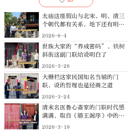
太庙这座假山与北宋、明、清三
个朝代都有关系，地下还有明代
“睿庙”遗址
2026-6-4
世族大家的“养成密码”，铁树
斜街这副门联给说明白了
2026-3-26
大栅栏这家民国知名当铺的门
联，说的哲理也是经商之道
2026-3-24
清末名医鲁心斋家的门联时代感
满满，取自《滕王阁序》中的名
句
2026-3-19