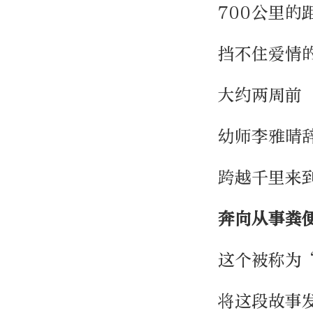
700公里的
挡不住爱情
大约两周前
幼师李雅晴
跨越千里来
奔向从事粪
这个被称为
将这段故事