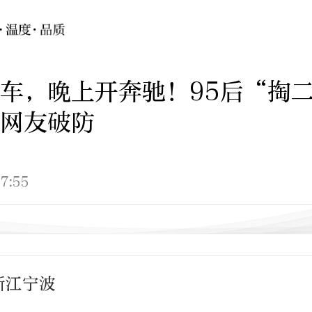
车，晚上开奔驰！95后“掏
网友破防
7:55
浙江宁波