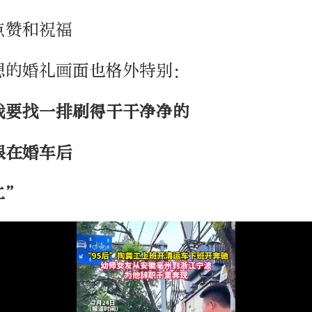
点赞和祝福
想的婚礼画面也格外特别：
我要找一排刷得干干净净的
跟在婚车后
二”