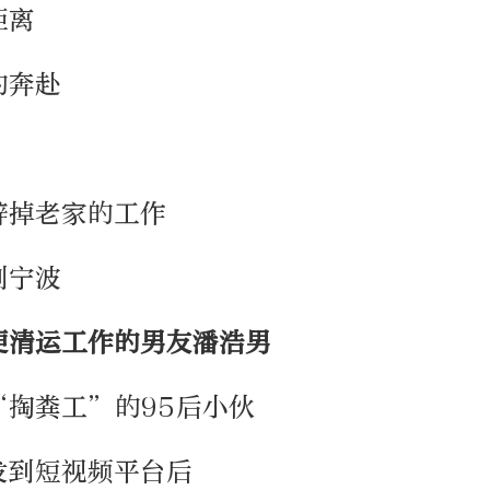
距离
的奔赴
辞掉老家的工作
到宁波
便清运工作的男友潘浩男
“掏粪工”的95后小伙
发到短视频平台后