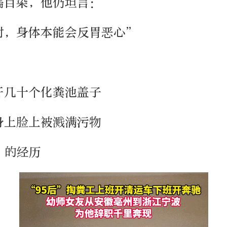
濡目染，他仍坦言：
时，身体本能会反胃恶心”
开几十个化粪池盖子
身上脸上被溅满污物
”的经历