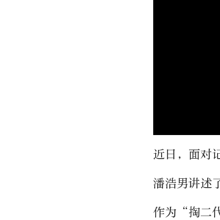
近日，面对
潘浩男讲述
作为“掏二