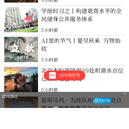
5小时前
学而时习之丨构建更高水平的全
民健身公共服务体系
5小时前
AI里的节气丨夏尽秋来 万物始
收
5小时前
北京本轮强降雨39处积滞水点位
APP内打开
已全部处置完成
5小时前
读过的书，终于成了脚下的路｜小拾
蒙哥马利：为球队和年轻球员点
光
赞！三线作战需要更加专注
6小时前