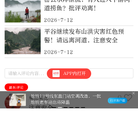
道捞鱼？批评劝离！
2026-7-12
平谷继续发布山洪灾害红色预
警！请远离河道，注意安全
2026-7-12
APP内打开
最新评论
地铁13号线东直门站空调改造，一批
0
米兰米兰
地铁老车站也将降温
注意安全
2025-8-4
回复>