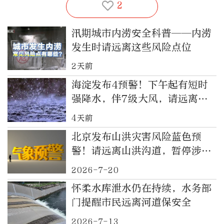
2
汛期城市内涝安全科普——内涝
发生时请远离这些风险点位
2天前
海淀发布4预警！下午起有短时
强降水，伴7级大风，请远离山
洪沟道
4天前
北京发布山洪灾害风险蓝色预
警！请远离山洪沟道，暂停涉山
涉水户外活动
2026-7-20
怀柔水库泄水仍在持续，水务部
门提醒市民远离河道保安全
2026-7-13