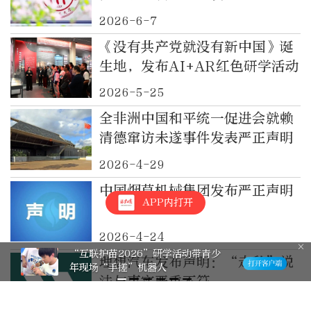
2026-6-7
《没有共产党就没有新中国》诞
生地，发布AI+AR红色研学活动
2026-5-25
全非洲中国和平统一促进会就赖
清德窜访未遂事件发表严正声明
2026-4-29
中国烟草机械集团发布严正声明
APP内打开
2026-4-24
“互联护苗2026”研学活动带青少
理想汽车发布声明：“走私”说
年现场“手搓”机器人
法与事实严重不符
2026-4-22