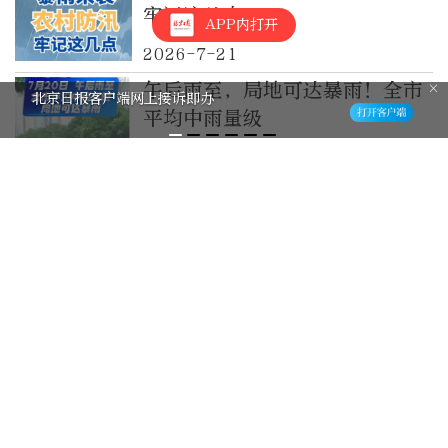
牢记这几点
APP内打开
2026-7-21
午后雨至，局地可达暴雨！全市
北京日报客户端网上接诉即办
平均中雨量级
2026-7-20
锐评丨60名小哥疏通积水！是骑
手，也是守护城市的“哨兵”
2026-7-14
应对48小时暴雨，幸好有他们在
雨中逆行
2026-7-13
北京凉水河河畔公园内涝，两区
消防员联手紧急处置