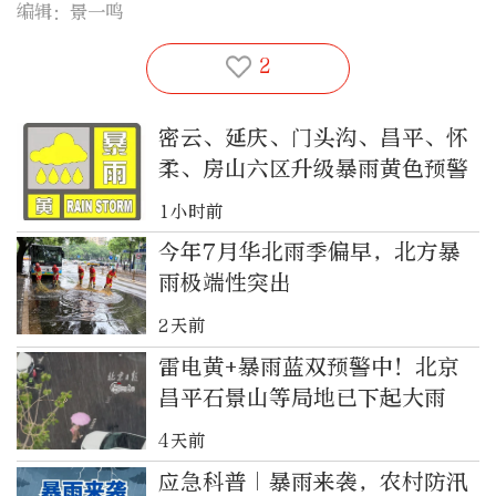
编辑：景一鸣
2
密云、延庆、门头沟、昌平、怀
柔、房山六区升级暴雨黄色预警
1小时前
今年7月华北雨季偏早，北方暴
雨极端性突出
2天前
雷电黄+暴雨蓝双预警中！北京
昌平石景山等局地已下起大雨
4天前
应急科普｜暴雨来袭，农村防汛