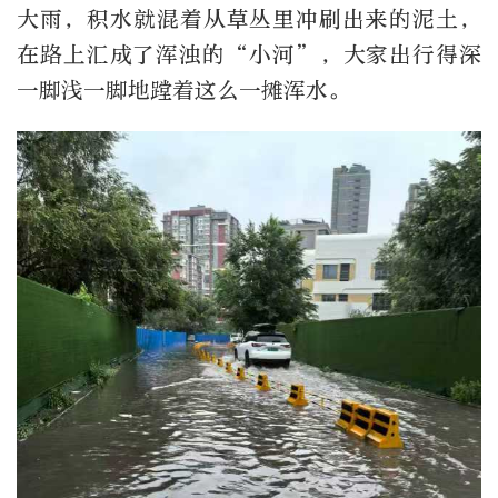
大雨，积水就混着从草丛里冲刷出来的泥土，
在路上汇成了浑浊的“小河”，大家出行得深
一脚浅一脚地蹚着这么一摊浑水。