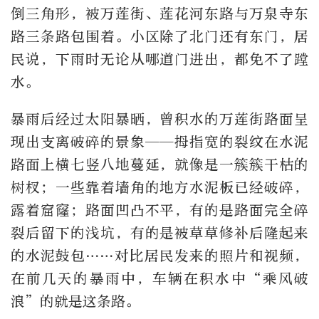
倒三角形，被万莲街、莲花河东路与万泉寺东
路三条路包围着。小区除了北门还有东门，居
民说，下雨时无论从哪道门进出，都免不了蹚
水。
暴雨后经过太阳暴晒，曾积水的万莲街路面呈
现出支离破碎的景象——拇指宽的裂纹在水泥
路面上横七竖八地蔓延，就像是一簇簇干枯的
树杈；一些靠着墙角的地方水泥板已经破碎，
露着窟窿；路面凹凸不平，有的是路面完全碎
裂后留下的浅坑，有的是被草草修补后隆起来
的水泥鼓包……对比居民发来的照片和视频，
在前几天的暴雨中，车辆在积水中“乘风破
浪”的就是这条路。