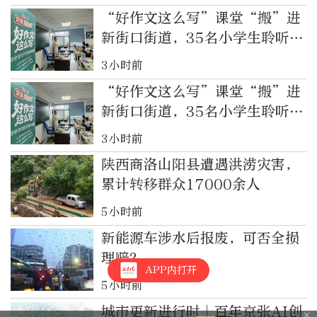
“好作文这么写”课堂“搬”进
新街口街道，35名小学生聆听如
何写“活”身边人
3小时前
“好作文这么写”课堂“搬”进
新街口街道，35名小学生聆听如
何写“活”身边人
3小时前
陕西商洛山阳县遭遇洪涝灾害，
累计转移群众17000余人
5小时前
新能源车涉水后报废，可否全损
理赔？
APP内打开
5小时前
城市更新进行时｜百年京张AI创