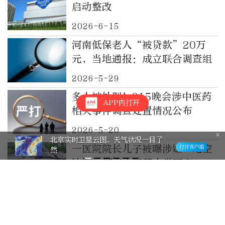
启动整改
2026-6-15
河南低保老人“被贷款”20万
元，当地通报：成立联合调查组
2026-5-29
多人被处理！315晚会涉中医药
APP内打开
相关事件调查处置情况公布
2026-5-20
北京实时卫星云图，天气状况一目了
一医院院长儿子被曝涉嫌“吃空
然
饷”，湖南中医药大学回应：已
介入调查
2026-4-30
“女子去世后被结婚”，河南平
顶山联合调查组通报→