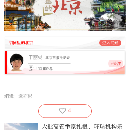
胡同里的北京
进入专题
于丽爽
北京日报社记者
+关注
1423篇作品
编辑：武亦彬
4
大批高管举家扎根，环球机构乐