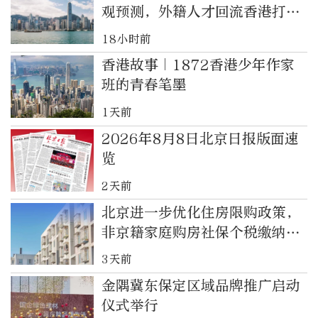
观预测，外籍人才回流香港打脸
西方唱衰
18小时前
香港故事｜1872香港少年作家
班的青春笔墨
1天前
2026年8月8日北京日报版面速
览
2天前
北京进一步优化住房限购政策，
非京籍家庭购房社保个税缴纳年
限下调为一年
3天前
金隅冀东保定区域品牌推广启动
仪式举行