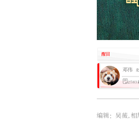
醒目
邓伟
258
编辑：吴薇,相