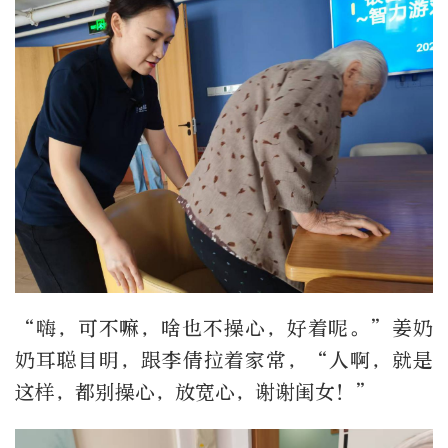
“嗨，可不嘛，啥也不操心，好着呢。”姜奶
奶耳聪目明，跟李倩拉着家常，“人啊，就是
这样，都别操心，放宽心，谢谢闺女！”