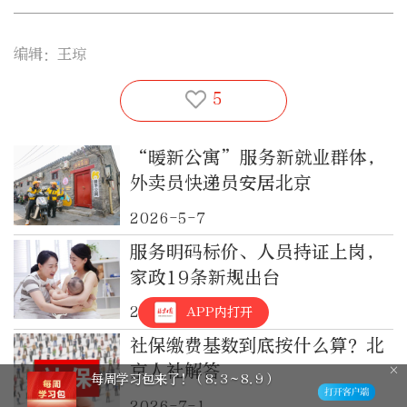
编辑：王琼
5
“暖新公寓”服务新就业群体，
外卖员快递员安居北京
2026-5-7
服务明码标价、人员持证上岗，
家政19条新规出台
2026-7-21
APP内打开
社保缴费基数到底按什么算？北
京人社解答
外交部：百余名菲律宾公民因非法就
业、非法居留被依法处理
2026-7-1