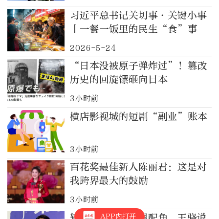
习近平总书记关切事·关键小事
丨一餐一饭里的民生“食”事
2026-5-24
“日本没被原子弹炸过”！篡改
历史的回旋镖砸向日本
3小时前
横店影视城的短剧“副业”账本
3小时前
百花奖最佳新人陈丽君：这是对
我跨界最大的鼓励
3小时前
APP内打开
斩获百花奖最佳男配角，王骁说