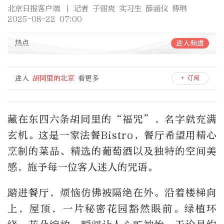
北京日报客户端
| 记者 于丽爽 实习生 薛涵仪 傅琳
2025-08-22 07:00
热点
进入频道
进入
胡同里的北京
看更多
+ 订阅
藏在东四六条胡同里的“福咒”，名字就充满
玄机。这是一家法餐Bistro，餐厅希望用精心
烹制的菜品、精选的葡萄酒以及独特的空间美
感，施予每一位客人迷人的咒语。
踏进餐厅，烦恼仿佛被隔绝在外。沿着楼梯向
上，屋顶，一片秘密花园豁然眼前。绿植环