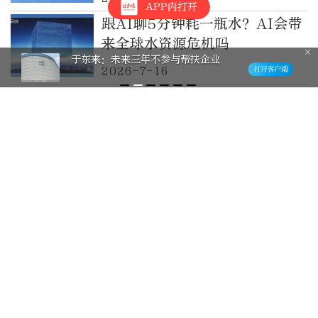
APP内打开
跟AI聊5分钟耗一瓶水？AI会带
来全球水资源危机吗
于东来：未来三年不参与帮扶企业
2026-7-16
亮马河为什么总能水清岸绿？入
伏第一天跟拍河道打捞工
2026-7-15
在水一方｜漫步老城，遇见水清
岸绿古都新韵
2026-7-7
台当局招标案被爆“独宠绿
媒”，还与有犯罪前科者合作，
被猛批
2026-6-30