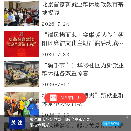
北京首家新就业群体思政教育基
地揭牌
2026-7-24
“清风拂面来·实事暖民心”朝
阳区廉洁文化主题汇演活动成功
举办
2026-7-22
“骑手节”！华彩社区为新就业
群体准备双重惊喜
2026-7-17
北京启动“一城清爽”新就业群
APP内打开
体夏季关爱行动
2026-7-15
北京市医保局、北京高院联合发布依
入伏送清凉，暖心关爱新就业群
法惩治医保骗保犯罪典型案例