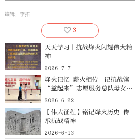
编辑：李拓
3
天天学习｜抗战烽火闪耀伟大精
神
2026-7-7
烽火记忆 薪火相传｜记抗战馆
“益起来”志愿服务总队母女志
愿讲解员安俊晞与王婧
2026-6-22
【伟大征程】铭记烽火历史 传
承抗战精神
2026-6-13