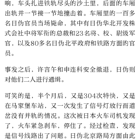
响，车头扎进铁轨尽头的沙土里，后面的车厢
出轨并一节接一节地撞击着。车厢里的一百多
名日伪官员当场毙命，其中有日伪华北开发株
式会社中将军衔的总裁和23名将、校、尉级军
官，以及80多名日伪北平政府和铁路方面的官
员。
事发之后，许言午和申连科安全撤退，日伪则
对他们二人进行通缉。
可笑的是，半个月后，又是304次特快，又是
在马家堡车站，又一次发生了信号灯放行而道
岔没有并轨的情况。这次被日本火车司机发现
了，火车紧急刹车，停住了。经过检查，发现
是信号线路出了问题。日伪北京路局方面由此