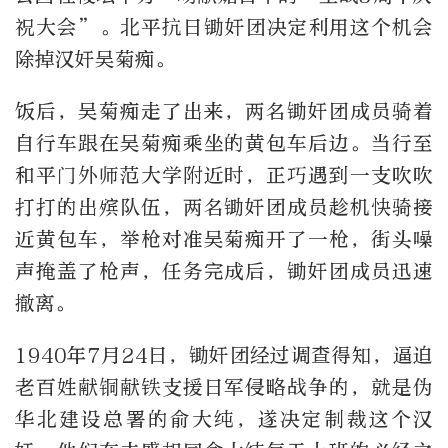
祝大会”。北平抗日锄奸团决定利用这个机会
除掉汉奸吴菊痴。
饭后，吴菊痴走了出来，两名锄奸团成员骑着
自行车跟在吴菊痴乘坐的黄包车后边。当行至
和平门外师范大学附近时，正巧遇到一支吹吹
打打的出殡队伍，两名锄奸团成员趁机快骑接
近黄包车，举枪对准吴菊痴开了一枪，街头噪
声掩盖了枪声，任务完成后，锄奸团成员迅速
撤离。
1940年7月24日，锄奸团经过调查得知，逼迫
老百姓献铜献铁支援日军侵略战争的，就是伪
华北建设总署的俞大纯，遂决定制裁这个汉