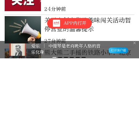
24分钟前
关于文创市集及趣味闯关活动暂
APP内打开
停营业的温馨提示
27分钟前
爱乐 │ 中提琴是老肖晚年人格的音
熊大熊二手摇的铁路小车，北京
乐化身
的公园也能玩啦！
32分钟前
橙色地质灾害预警：浙江东部部
分地区发生地质灾害的气象风险
高
33分钟前
国家广播电视总局：7月，经备
案的全国国产电视动画片为65部
44分钟前