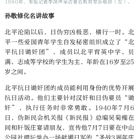
1990年，本报记者李滨声采访著名教育家孙敬修（左）。
孙敬修化名讲故事
北平沦陷以后，日伪穷凶极恶，横行一时。北
平一些爱国青年学生自发秘密组织成立了“北
平抗日锄奸团”，成员以北平育英中学、贝
满、志成等学校的学生为主，年龄在16岁至25
岁之间。
北平抗日锄奸团的成员能利用身份的优势开展
抗日活动。他们主要针对汉奸和日伪要员“锄
奸”，执行任务时非常勇敢。1940年7月6
日，伪新民会机关报《新民报》总编吴菊痴在
同和轩饭庄宴请朋友，宣传他7月7日要在中山
公园社稷坛举办一场献媚日军的“圣战3周年庆