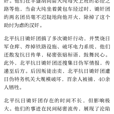
奸。他们在丰盛胡同俞大纯每天上班的必经之
路等他，当俞大纯坐着黄包车经过时，锄奸团
的两名团员毫不迟疑地向他开火，除掉了这个
助纣为虐的汉奸。
北平抗日锄奸团搞了多次锄奸行动，并焚烧日
军仓库、炸掉铁路设施、破坏电力系统，他们
还散发抗日传单，秘密张贴标语，鼓舞民心。
此外，北平抗日锄奸团还搜集日伪军情报，传
递至后方。后因叛徒出卖，北平抗日锄奸团遭
日伪特务机关大规模破坏，百余人被捕，40余
人牺牲。
北平抗日锄奸团存在的时间不长，但影响极
大。他们的事迹在民间秘密流传，展现了沦陷