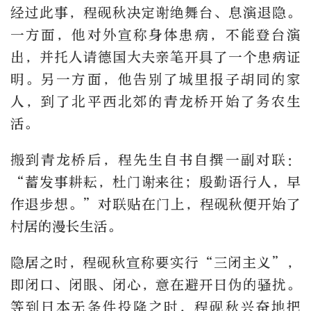
经过此事，程砚秋决定谢绝舞台、息演退隐。
一方面，他对外宣称身体患病，不能登台演
出，并托人请德国大夫亲笔开具了一个患病证
明。另一方面，他告别了城里报子胡同的家
人，到了北平西北郊的青龙桥开始了务农生
活。
搬到青龙桥后，程先生自书自撰一副对联：
“蓄发事耕耘，杜门谢来往；殷勤语行人，早
作退步想。”对联贴在门上，程砚秋便开始了
村居的漫长生活。
隐居之时，程砚秋宣称要实行“三闭主义”，
即闭口、闭眼、闭心，意在避开日伪的骚扰。
等到日本无条件投降之时，程砚秋兴奋地把