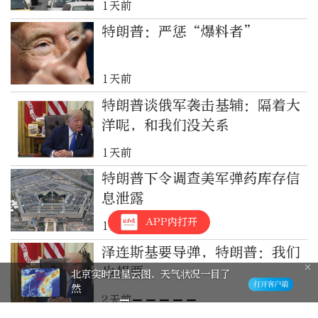
1天前
特朗普：严惩“爆料者”
1天前
特朗普谈俄军袭击基辅：隔着大
洋呢，和我们没关系
1天前
特朗普下令调查美军弹药库存信
息泄露
APP内打开
1天前
泽连斯基要导弹，特朗普：我们
也想要
北京实时卫星云图，天气状况一目了
然
2天前