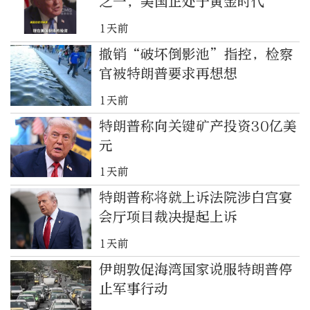
之一，美国正处于黄金时代
1天前
撤销“破坏倒影池”指控，检察
官被特朗普要求再想想
1天前
特朗普称向关键矿产投资30亿美
元
1天前
特朗普称将就上诉法院涉白宫宴
会厅项目裁决提起上诉
1天前
伊朗敦促海湾国家说服特朗普停
止军事行动