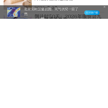
2026-7-27
北京实时卫星云图，天气状况一目了
然
倒计时50天：2026年服贸会九
大专题特色亮点披露
2026-7-21
各级工会多措并举做好高温天气
职工送清凉工作
2026-7-20
全球视角下的服贸会｜服贸会里
的合作故事
2026-7-18
相约服贸会｜服贸探新！2026
年服贸会各大专题展区亮点抢先
看
2026-7-17