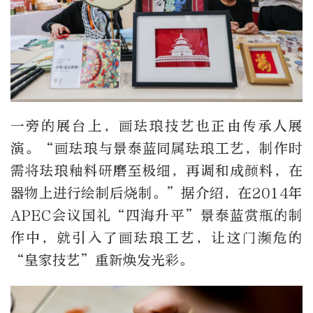
一旁的展台上，画珐琅技艺也正由传承人展
演。“画珐琅与景泰蓝同属珐琅工艺，制作时
需将珐琅釉料研磨至极细，再调和成颜料，在
器物上进行绘制后烧制。”据介绍，在2014年
APEC会议国礼“四海升平”景泰蓝赏瓶的制
作中，就引入了画珐琅工艺，让这门濒危的
“皇家技艺”重新焕发光彩。