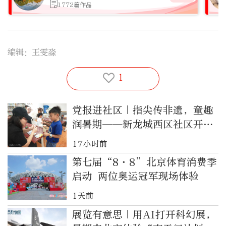
1772篇作品
编辑：王雯淼
1
党报进社区｜指尖传非遗，童趣
润暑期——新龙城西区社区开展
毛猴非遗手工体验活动
17小时前
第七届“8·8”北京体育消费季
启动 两位奥运冠军现场体验
1天前
展览有意思｜用AI打开科幻展，