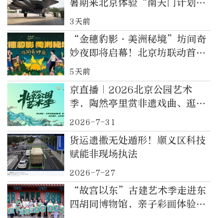
暑期来北京体验“南天门计划”
科幻装备
3天前
“金穗豹影・美洲秘境”坊间奇
妙夜即将启幕！北京坊联动首都
博物馆，打造沉浸式夜游新体验
5天前
京直播｜2026北京公园艺术
季，陶然亭里赏非遗戏曲、逛湖
光市集（直播结束）
2026-7-31
货运遗撒无处遁形！顺义区科技
赋能非现场执法
2026-7-27
“故宫以东”古建艺术季走进东
四胡同博物馆，亲子彩画体验课
解锁四合院非遗匠心