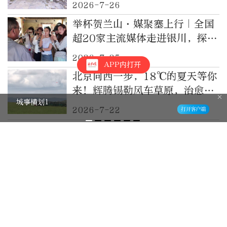
2026-7-26
举杯贺兰山·媒聚塞上行｜全国
超20家主流媒体走进银川，探访
枸杞庄园、葡萄酒庄，体验非遗
2026-7-25
APP内打开
麻编
北京向西一步，18℃的夏天等你
来！辉腾锡勒风车草原，治愈你
城事横划1
的精神内耗
2026-7-22
免费学非遗，5大项目等你来！
报名就在→
2026-7-21