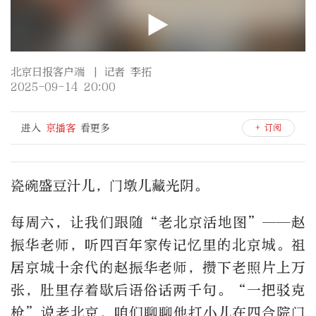
北京日报客户端
| 记者 李拓
2025-09-14 20:00
进入
京播客
看更多
+ 订阅
瓷碗盛豆汁儿，门墩儿藏光阴。
每周六，让我们跟随“老北京活地图”——赵
振华老师，听四百年家传记忆里的北京城。祖
居京城十余代的赵振华老师，攒下老照片上万
张，肚里存着歇后语俗话两千句。“一把驳克
枪”说老北京，咱们聊聊他打小儿在四合院门