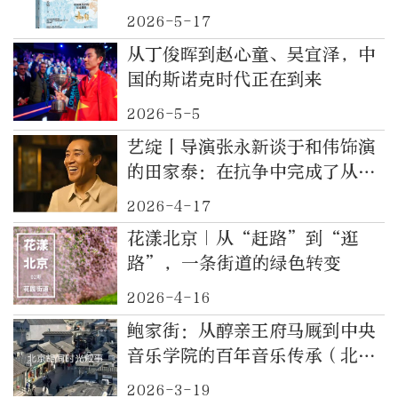
2026-5-17
从丁俊晖到赵心童、吴宜泽，中
国的斯诺克时代正在到来
2026-5-5
艺绽丨导演张永新谈于和伟饰演
的田家泰：在抗争中完成了从
“小我”到“大我”的转变
2026-4-17
花漾北京｜从“赶路”到“逛
路”，一条街道的绿色转变
2026-4-16
鲍家街：从醇亲王府马厩到中央
音乐学院的百年音乐传承（北京
胡同时光叙事之五十三）
2026-3-19