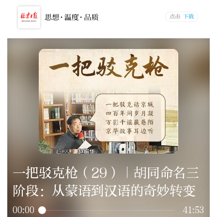
一把驳克枪（29）｜胡同命名三
阶段：从蒙语到汉语的奇妙转变
00:00
41:53