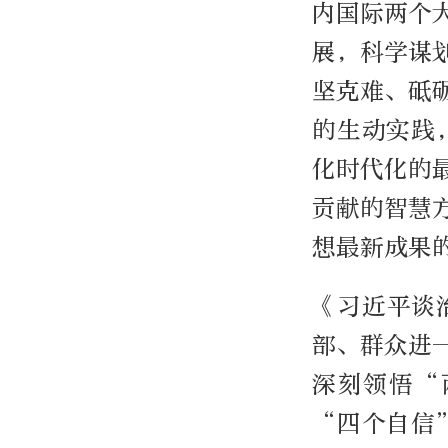
内国际两个
展，科学谋
坚克难、砥
的生动实践
化时代化的
贡献的智慧
想最新成果
《习近平谈
部、群众进
深刻领悟“
“四个自信