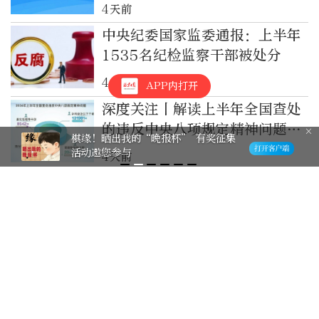
4天前
中央纪委国家监委通报：上半年
1535名纪检监察干部被处分
4天前
APP内打开
深度关注丨解读上半年全国查处
的违反中央八项规定精神问题数
棋缘！晒出我的“晚报杯” 有奖征集
据
活动邀您参与
4天前
中央纪委国家监委对群众身边不
正之风和腐败问题集中整治工作
再调度
4天前
中央纪委国家监委对群众身边不
正之风和腐败问题集中整治工作
再调度
2026-7-31