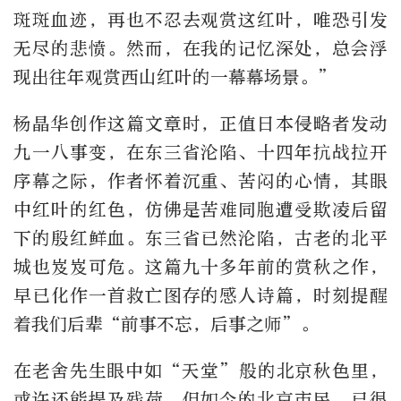
斑斑血迹，再也不忍去观赏这红叶，唯恐引发
无尽的悲愤。然而，在我的记忆深处，总会浮
现出往年观赏西山红叶的一幕幕场景。”
杨晶华创作这篇文章时，正值日本侵略者发动
九一八事变，在东三省沦陷、十四年抗战拉开
序幕之际，作者怀着沉重、苦闷的心情，其眼
中红叶的红色，仿佛是苦难同胞遭受欺凌后留
下的殷红鲜血。东三省已然沦陷，古老的北平
城也岌岌可危。这篇九十多年前的赏秋之作，
早已化作一首救亡图存的感人诗篇，时刻提醒
着我们后辈“前事不忘，后事之师”。
在老舍先生眼中如“天堂”般的北京秋色里，
或许还能提及残荷。但如今的北京市民，已很