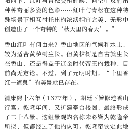
阳西下，红叶与青松交相辉映，向空中反射出
种种奇丽多姿的色彩……红叶与青松在这种特
殊场景下相互衬托出的浓淡相宜之美，无形中
创造出了一个奇特的‘秋天里的春天’。”
香山红叶有何由来？香山地区的气候和水土，
较为适合黄栌树生长。但黄栌树是自古就生长
在香山，还是得益于辽金时代帝王的栽种，目
前尚无定论。不过，到了元明时期，“十里香
红一道泉”的美景就已存在。
清康熙十六年（1677年），朝廷下旨修建香山
行宫。乾隆年间，又扩建亭台楼阁，最终形成
了二十八景。这组景观的名称未必皆为乾隆帝
所拟，但都经过了他的认可。乾隆帝钦定此地