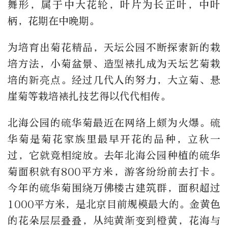
舞形，属于中大花轮，叶片为长正叶，中叶
柄，花期在中晚期。
为培育出菊花精品，天坛公园不断探索新的栽
培方法，小菊盆景、造型裱扎成为天坛艺菊栽
培的新亮点。经过几代人的努力，大立菊、悬
崖菊等栽培裱扎技艺得以代代相传。
北海公园的硫华菊最近在网络上颇为火爆。硫
华菊是菊花家族里最早开花的品种，立秋一
过，它就竞相绽放。去年北海公园种植的硫华
菊面积就有800平方米，游客纷纷前去打卡。
今年的硫华菊围绕万佛楼古建筑群，面积超过
1000平方米，是北京目前规模最大的。金黄色
的花朵层层叠叠，从纯黄渐变到橙黄，花海与