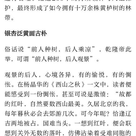
护，最终形成了如今拥有十万余株黄栌树的林
带。
银杏泛黄画古朴
俗话说“前人种树，后人乘凉”，乾隆帝此
举，可谓“前人种树，后人观景”。
观景的后人，心境各异，有的愉悦，有的惆
怅。在杨晶华的《西山之秋》一文中，读者便
能感受到一份惆怅，甚至可说是激愤：“故都
的红叶，自然要数西山最美。久居北京的我，
每年暮秋必会去郊游几次。可今年呢？恰逢辽
吉两地被占，国难当头。一想到红叶，便会联
想到关外无数的落叶，仿佛沾染着受难同胞的