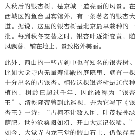
入秋后的银杏树，是京城一道亮丽的风景。在
西城区钓鱼台国宾馆外，有一条著名的银杏大
道。据说，这里的银杏树是北京最早栽种的一
批。每到秋冬交替之时，银杏叶逐渐变黄，随
风飘落，铺在地上，景致格外美丽。
此外，西山的一些古刹中也有知名的银杏树。
比如大觉寺内无量寿佛殿的庭院里，就有一棵
十分出名的古银杏。相传这棵银杏树是辽代种
植的，树龄已超过千年，因此被称为“银杏
王”。清乾隆帝曾到此巡视，并为它写下《银
杏王》一诗：“古柯不计数人围，叶茂枝孙绿
荫肥。世外沧桑阅如幻，开山大定记依稀。”
如今，大觉寺内龙王堂的假山石上，仍保存着