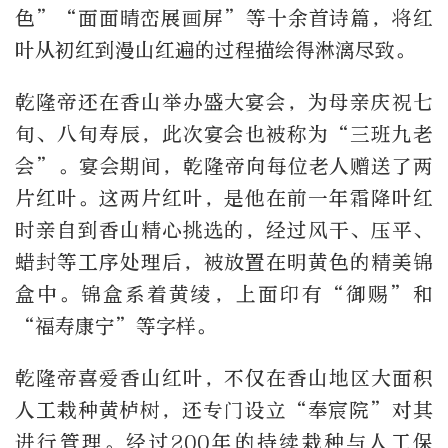
色”“面面晴峦展画屏”等十余首诗篇，将红
叶从初红到漫山红遍的过程描绘得淋漓尽致。
乾隆帝还在香山举办盛大宴会，为母亲庆祝七
旬、八旬寿辰，此次宴会也被称为“三班九老
会”。宴会期间，乾隆帝向每位老人赠送了两
片红叶。这两片红叶，是他在前一年霜降叶红
时亲自到香山精心挑选的，经过风干、压平、
蜡封等工序处理后，被放置在明黄色的精美锦
盒中。锦盒系着黄绫，上面印有“御赐”和
“福寿康宁”等字样。
乾隆帝喜爱香山红叶，不仅在香山地区大面积
人工栽种黄栌树，还专门设立“奉宸院”对其
进行管理。经过200年的持续栽种与人工保