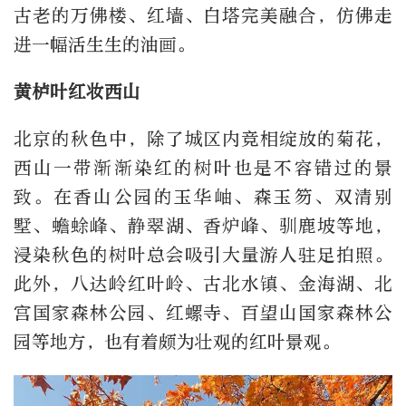
古老的万佛楼、红墙、白塔完美融合，仿佛走
进一幅活生生的油画。
黄栌叶红妆西山
北京的秋色中，除了城区内竞相绽放的菊花，
西山一带渐渐染红的树叶也是不容错过的景
致。在香山公园的玉华岫、森玉笏、双清别
墅、蟾蜍峰、静翠湖、香炉峰、驯鹿坡等地，
浸染秋色的树叶总会吸引大量游人驻足拍照。
此外，八达岭红叶岭、古北水镇、金海湖、北
宫国家森林公园、红螺寺、百望山国家森林公
园等地方，也有着颇为壮观的红叶景观。