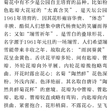
菊花中有不少是公园自主培育的品种。比如粉
色匙瓣大花冠的“太真含笑”，是天坛公园
1961年培育的，因其花形雍容华贵、“体态”
丰腴，酷似人们想象中唐代杨贵妃的笑靥而得
名；又如“瑞雪祈年”，是雪白的叠球形花，
名字源于1961年元旦的一场瑞雪，人们希望瑞
雪能带来丰收之年，故取此名；“雨润葵黄”
花呈金黄色，舌状花平瓣多轮，间有匙瓣、管
瓣，外轮花瓣向外平展，内轮花瓣微抱略弯
曲，开花时露出花心；名菊“陶然醉”花色深
粉，外浅内深，色泽艳丽，其名取自唐诗“陶
然共醉菊花杯”的意境，花瓣为中管瓣、管匙
瓣、匙瓣，管瓣较直或略有弯钩，内匙瓣向内
拱曲，紧密抱合，花形稍扁，不露花心，呈飞