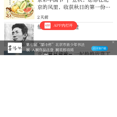
京的风里，收获秋日的第一份丰
盈
2天前
APP内打开
郁达夫的北京足迹
4天前
澶渊之盟后，北宋使节眼中的燕京
北京夏日傍晚，一起静静欣赏丁
达尔光的浪漫
2026-7-27
“沿着总书记的足迹”专题宣讲
团启动巡讲，用小故事承载大道
理
2026-7-27
请欣赏一场来自首都北京的视觉
盛宴