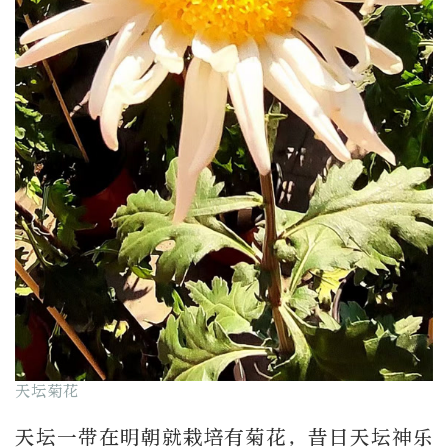
天坛菊花
天坛一带在明朝就栽培有菊花，昔日天坛神乐