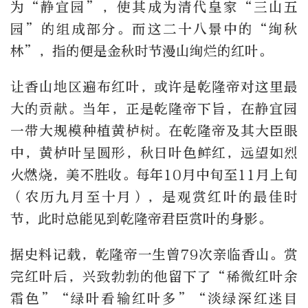
为“静宜园”，使其成为清代皇家“三山五
园”的组成部分。而这二十八景中的“绚秋
林”，指的便是金秋时节漫山绚烂的红叶。
让香山地区遍布红叶，或许是乾隆帝对这里最
大的贡献。当年，正是乾隆帝下旨，在静宜园
一带大规模种植黄栌树。在乾隆帝及其大臣眼
中，黄栌叶呈圆形，秋日叶色鲜红，远望如烈
火燃烧，美不胜收。每年10月中旬至11月上旬
（农历九月至十月），是观赏红叶的最佳时
节，此时总能见到乾隆帝君臣赏叶的身影。
据史料记载，乾隆帝一生曾79次亲临香山。赏
完红叶后，兴致勃勃的他留下了“稀微红叶余
霜色”“绿叶看输红叶多”“淡绿深红迷目