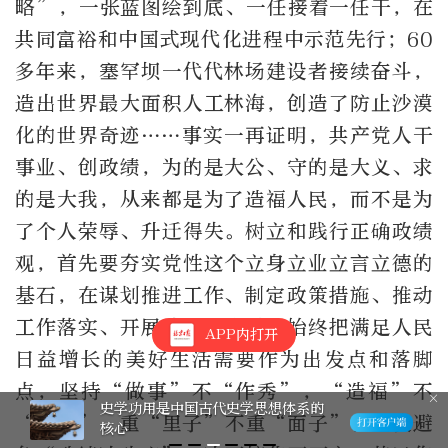
略”，一张蓝图绘到底、一任接着一任干，在
共同富裕和中国式现代化进程中示范先行；60
多年来，塞罕坝一代代林场建设者接续奋斗，
造出世界最大面积人工林海，创造了防止沙漠
化的世界奇迹……事实一再证明，共产党人干
事业、创政绩，为的是大公、守的是大义、求
的是大我，从来都是为了造福人民，而不是为
了个人荣辱、升迁得失。树立和践行正确政绩
观，首先要夯实党性这个立身立业立言立德的
基石，在谋划推进工作、制定政策措施、推动
工作落实、开展成效评价时，始终把满足人民
APP内打开
日益增长的美好生活需要作为出发点和落脚
点，坚持“做事”不“作秀”，“造福”不
史学功用是中国古代史学思想体系的
“造势”，重“里子”不重“面子”，坚决避
核心