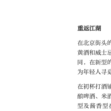
重返江湖
在北京街头
黄酒和威士
同，在新型
为年轻人寻
在初杯打酒
酿啤酒、米
型及酱香型在