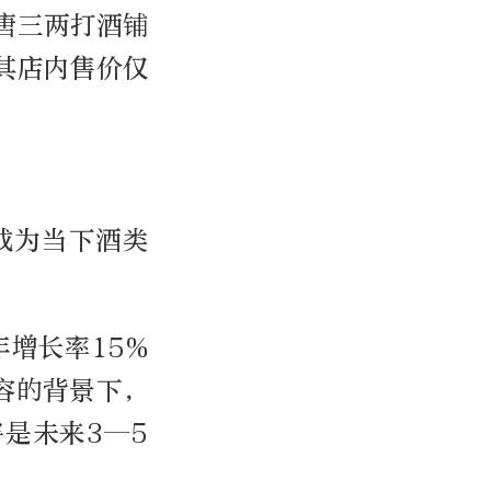
唐三两打酒铺
其店内售价仅
成为当下酒类
年增长率15%
容的背景下，
是未来3—5