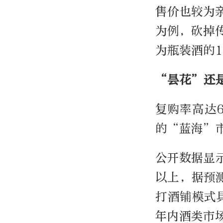
售价也较为
为例，砍掉
为瓶装酒的1
“昙花”还
复购率高达
的“蓝海”
公开数据显示
以上，据预
打酒铺模式
年内酒类市