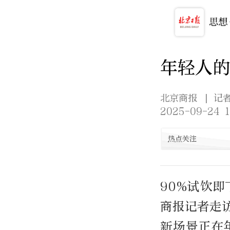
年轻人的
北京商报
| 记
2025-09-24 1
热点关注
90%试饮即
商报记者走
新场景正在