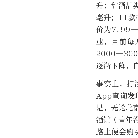
升；甜酒品类
毫升；11款
价为7.99
业，目前每
2000—3
逐渐下降，
事实上，打
App查询
是，无论北
酒铺（青年
路上便会购