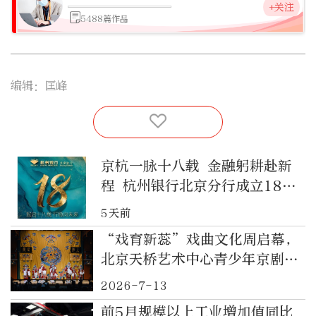
+关注
5488篇作品
编辑：匡峰
京杭一脉十八载 金融躬耕赴新
程 杭州银行北京分行成立18周
年
5天前
“戏育新蕊”戏曲文化周启幕，
北京天桥艺术中心青少年京剧团
宣布成立
2026-7-13
前5月规模以上工业增加值同比