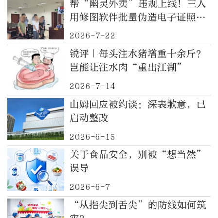
帮“幽灵外卖”违规上线！三人
用修图软件批量伪造电子证照被
公诉
2026-7-22
锐评｜每头注水猪增重十余斤？
岂能让注水肉“重出江湖”
2026-7-14
山姆回应被约谈：深表歉意，已
启动整改
2026-6-15
关于食品安全，别被“想当然”
误导
2026-6-7
“从指尖到舌尖”的防线如何筑