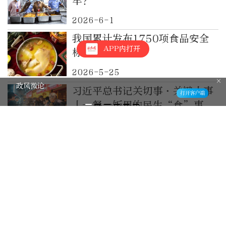
牢？
2026-6-1
我国累计发布1750项食品安全
APP内打开
标准
2026-5-25
政风微论
习近平总书记关切事·关键小事
丨一餐一饭里的民生“食”事
2026-5-24
剑指五大突出问题！全国开展
“网红食品”专项整治
2026-4-29
为期半年！全国将开展网络食品
销售虚假宣传专项整治