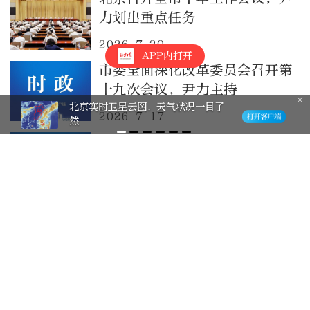
力划出重点任务
2026-7-20
APP内打开
市委全面深化改革委员会召开第
十九次会议，尹力主持
北京实时卫星云图，天气状况一目了
2026-7-17
然
尹力主持召开市委理论学习中心
组学习（扩大）会议，要求深入
学习贯彻习近平党建思想，切实
2026-7-16
把学习成效转化为做好首都工作
市委常委会召开会议，研究三季
的实绩实效
度经济社会发展工作等事项
2026-7-15
尹力、殷勇在门头沟区、石景山
区调研西部活力片区建设工作，