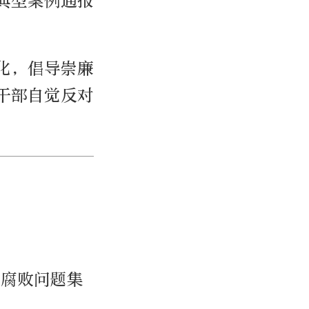
典型案例通报
化，倡导崇廉
干部自觉反对
和腐败问题集