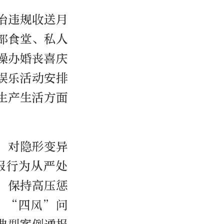
治违规收送月
部食堂、私人
操办婚丧喜庆
娱乐活动安排
生产生活方面
，对隐形变异
报行为从严处
，保持高压惩
、“四风”问