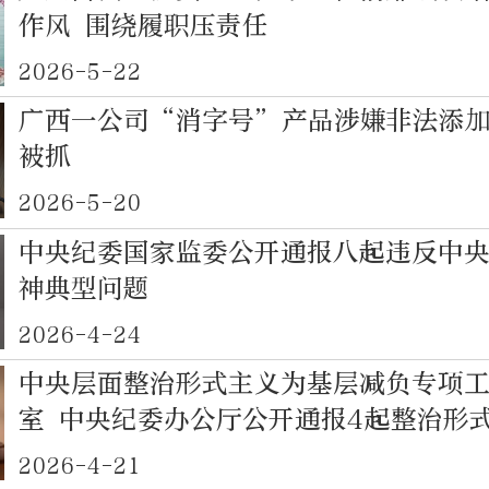
作风 围绕履职压责任
2026-5-22
广西一公司“消字号”产品涉嫌非法添加
被抓
2026-5-20
中央纪委国家监委公开通报八起违反中
神典型问题
2026-4-24
中央层面整治形式主义为基层减负专项
室 中央纪委办公厅公开通报4起整治形
减负典型问题
2026-4-21