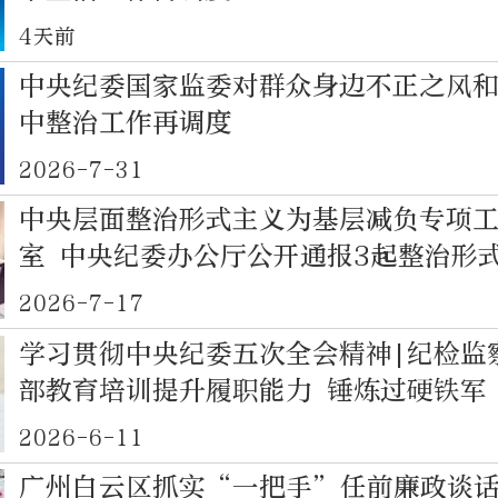
4天前
中央纪委国家监委对群众身边不正之风
中整治工作再调度
2026-7-31
中央层面整治形式主义为基层减负专项
室 中央纪委办公厅公开通报3起整治形
减负典型问题
2026-7-17
学习贯彻中央纪委五次全会精神|纪检监
部教育培训提升履职能力 锤炼过硬铁军
2026-6-11
广州白云区抓实“一把手”任前廉政谈话