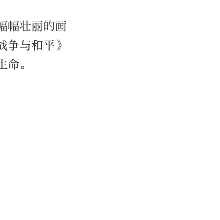
幅幅壮丽的画
战争与和平》
生命。