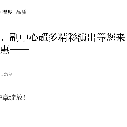
，副中心超多精彩演出等您来
惠——
0:59
华章绽放！