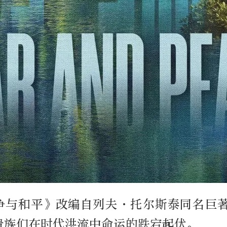
争与和平》改编自列夫·托尔斯泰同名巨著
贵族们在时代洪流中命运的跌宕起伏。