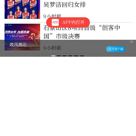
吴梦洁回归女排
9小时前
APP内打开
石景山区8项目晋级“创客中
国”市级决赛
政风微论
9小时前
今年夏天，去中国纳个凉
9小时前
京城拍客今日精选｜翠叶红荷映
水明 岸柳垂波望远岑
10小时前
向中国捐赠抗战照片的法国小
伙，走上东京街头