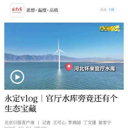
永定vlog｜官厅水库旁竟还有个
生态宝藏
北京日报客户端
| 记者 王可心 李典超 丁文捷 崔家宁