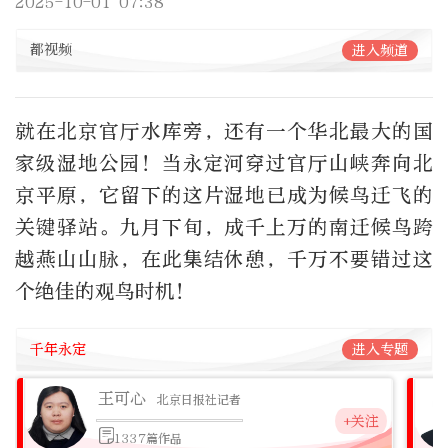
2025-10-01 07:38
都视频
进入频道
就在北京官厅水库旁，还有一个华北最大的国
家级湿地公园！当永定河穿过官厅山峡奔向北
京平原，它留下的这片湿地已成为候鸟迁飞的
关键驿站。九月下旬，成千上万的南迁候鸟跨
越燕山山脉，在此集结休憩，千万不要错过这
个绝佳的观鸟时机！
千年永定
进入专题
王可心
北京日报社记者
+关注
1337篇作品