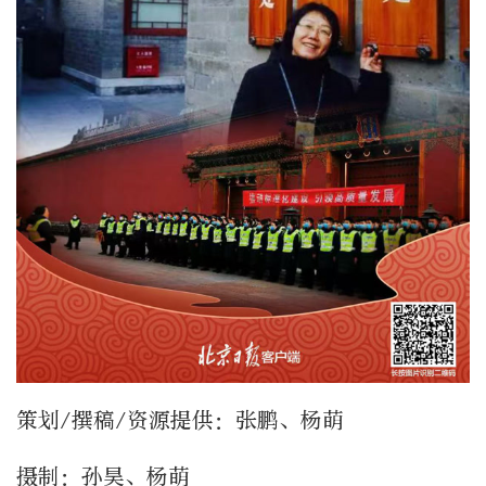
策划/撰稿/资源提供：张鹏、杨萌
摄制：孙昊、杨萌