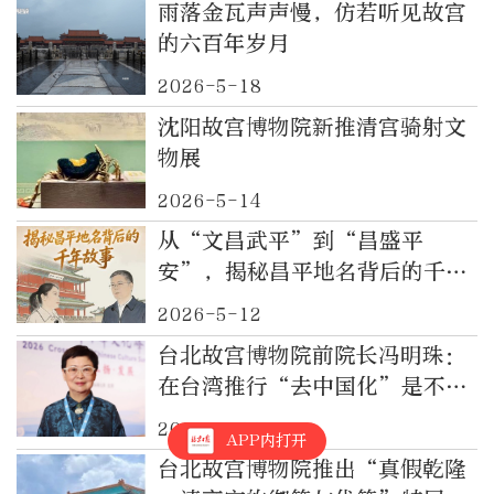
雨落金瓦声声慢，仿若听见故宫
的六百年岁月
2026-5-18
沈阳故宫博物院新推清宫骑射文
物展
2026-5-14
从“文昌武平”到“昌盛平
安”，揭秘昌平地名背后的千年
故事
2026-5-12
台北故宫博物院前院长冯明珠：
在台湾推行“去中国化”是不可
能的，文化的浪涛终将冲淡分歧
2026-5-11
APP内打开
台北故宫博物院推出“真假乾隆