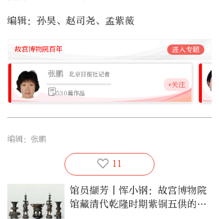
编辑：孙昊、赵司尧、孟紫薇
故宫博物院百年
进入专题
张鹏
北京日报社记者
+关注
530篇作品
编辑：张鹏
11
馆员撷芳丨恽小钢：故宫博物院
馆藏清代乾隆时期紫铜五供的保
护与鉴赏