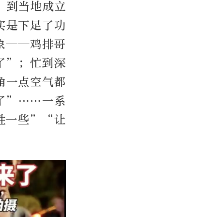
，到当地成立
实是下足了功
象——鸡排哥
了”；忙到深
角一点空气都
了”……一系
性一些”“让