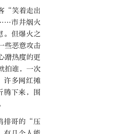
客“笑着走出
……市井烟火
慰。但爆火之
一些恶意攻击
心蹭热度的更
就拍谁，一次
，许多网红摊
折腾下来，围
。
鸡排哥的“压
，有几个人能