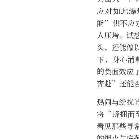
应对如此爆
能”供不应
人压垮。试
头，还能像
下，身心消
的负面效应
奔赴”还能
热闹与纷扰
将“蜂拥而
看见那些寻
的烟火与底