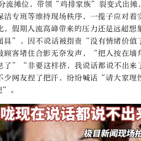
个分流摊位，带领“鸡排家族”裂变式出摊
保洁专班等维持现场秩序，一揽子应对着
此，假期人流高峰带来的压力还是远超想
面具”，因不说话被指责“没有情绪价值
被顾客堵住合影无奈发声，“把人按在墙
息了”“非要这样挤，我说话都说不出来
不少网友捏了把汗，纷纷喊话“请大家理
吧”。