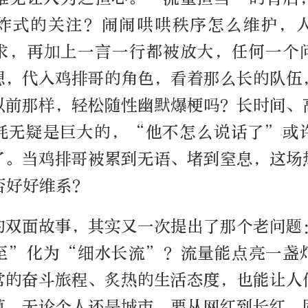
炸式的关注？闹闹哄哄秩序怎么维护，
求，再加上一言一行都被放大，任何一个
想，代入鸡排哥的角色，看着那么长的队伍
以前那样，轻松随性幽默爆梗吗？长时间、
耗无疑是巨大的，“他不怎么说话了”或
了。当鸡排哥被累到无语、堵到窒息，这场
否好好维系？
的双面故事，其实又一次提出了那个老问题
至”化为“细水长流”？流量能点亮一盏
常的奋斗旅程、炙热的生活态度，也能让人
蕴。无论个人还是城市，要从网红到长红，