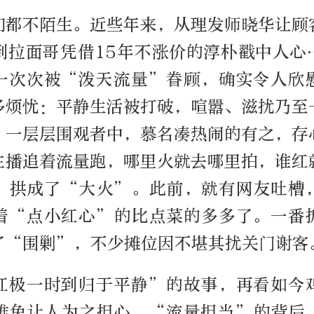
们都不陌生。近些年来，从理发师晓华让顾
到拉面哥凭借15年不涨价的淳朴戳中人心
一次次被“泼天流量”眷顾，确实令人欣
多烦忧：平静生活被打破，喧嚣、滋扰乃至
。一层层围观者中，慕名凑热闹的有之，存
主播追着流量跑，哪里火就去哪里拍，谁红
”拱成了“大火”。此前，就有网友吐槽
着“点小红心”的比点菜的多多了。一番
了“围剿”，不少摊位因不堪其扰关门谢客
红极一时到归于平静”的故事，再看如今
难免让人为之担心。“流量担当”的背后