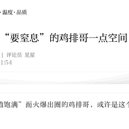
给“要窒息”的鸡排哥一点空间
| 评论员 晁星
1:54
值饱满”而火爆出圈的鸡排哥，或许是这
。