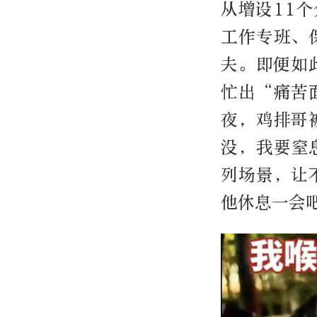
从增设11
工作专班、
夫。即便如
忙出“痛苦
夜，鸡排哥
没，我要窒
列场景，让
他休息一会