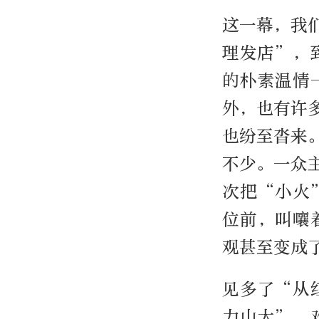
这一幕，我
理发店”，
的朴素温情
外，也有许
也纷至沓来
不少。一众
次把“小火
位前，叫嚷
观甚至变成
见多了“从
力山大”，